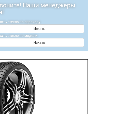
 Звоните! Наши менеджеры
я!
кать стекло по еврокоду
Искать
кать стекло по модели
Искать