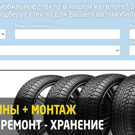
мобильное стекло в нашем каталоге?
одберут стекло для Вашего автомобил
Искать по еврокоду:
Ис
Ис